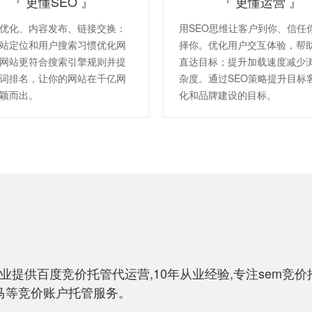
『 更懂SEO 』
『 更懂运营 』
优化、内容发布、链接交换：
用SEO思维让客户到你、信任
站定位和用户搜索习惯优化网
择你。优化用户交互体验，帮
网站更符合搜索引擎规则并提
直达目标；提升加载速度减少
词排名，让你的网站在千亿网
杂度。通过SEO策略提升目标
颖而出。
化和品牌建设的目标。
提供百度竞价托管代运营,10年从业经验,专注sem竞价推
神马等竞价账户托管服务。