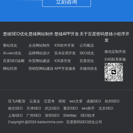
立刻咨询
楚雄SEO优化
楚雄网站制作
楚雄APP开发
关于百度密码
楚雄小程序开
发
整站优化
企业网站制作
IOS软件开发
公司概况
微信定制开发
AI+seo优化
品牌网站设计
安卓应用开发
SEO优化
扫码联系客服
百度SEO诊断
外贸网站建设
IOS原开发
百度优化
网站托管
营销型网站建设
APP开发服务
关键词排名
讯飞AI配音
云直达
芯思考
煜程
seo文章
成都SEO
杭州SEO
南京SEO
天津SEO
武汉SEO
重庆SEO
seo助手
北京SEO
上海SEO
广州SEO
深圳SEO
SiteMap
SEO技术
Copyright @2024 baidumima.com
百度密码SEO优化公司