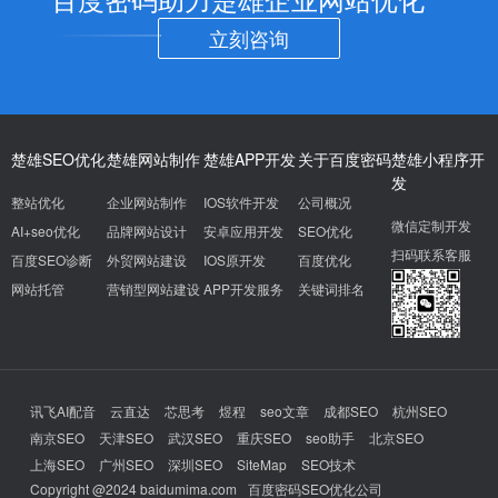
立刻咨询
楚雄SEO优化
楚雄网站制作
楚雄APP开发
关于百度密码
楚雄小程序开
发
整站优化
企业网站制作
IOS软件开发
公司概况
微信定制开发
AI+seo优化
品牌网站设计
安卓应用开发
SEO优化
扫码联系客服
百度SEO诊断
外贸网站建设
IOS原开发
百度优化
网站托管
营销型网站建设
APP开发服务
关键词排名
讯飞AI配音
云直达
芯思考
煜程
seo文章
成都SEO
杭州SEO
南京SEO
天津SEO
武汉SEO
重庆SEO
seo助手
北京SEO
上海SEO
广州SEO
深圳SEO
SiteMap
SEO技术
Copyright @2024 baidumima.com
百度密码SEO优化公司